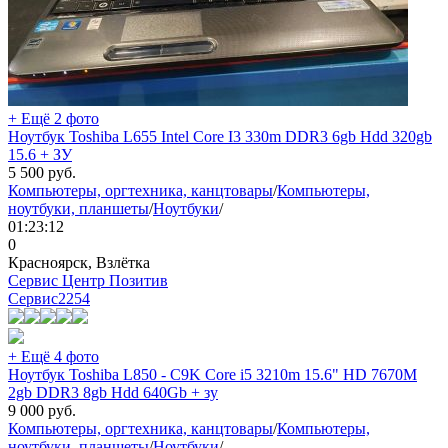
+ Ещё 2 фото
Ноутбук Toshiba L655 Intel Core I3 330m DDR3 6gb Hdd 320gb
15.6 + ЗУ
5 500
руб.
Компьютеры, оргтехника, канцтовары
/
Компьютеры,
ноутбуки, планшеты
/
Ноутбуки
/
01:23:12
0
Красноярск, Взлётка
Сервис Центр Позитив
Сервис
2254
+ Ещё 4 фото
Ноутбук Toshiba L850 - C9K Core i5 3210m 15.6" HD 7670M
2gb DDR3 8gb Hdd 640Gb + зу
9 000
руб.
Компьютеры, оргтехника, канцтовары
/
Компьютеры,
ноутбуки, планшеты
/
Ноутбуки
/