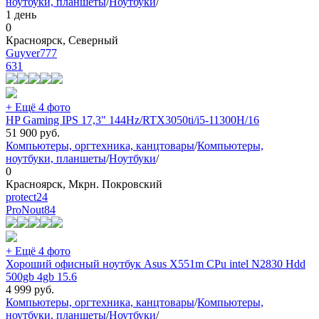
ноутбуки, планшеты
/
Ноутбуки
/
1 день
0
Красноярск, Северный
Guyver777
631
+ Ещё 4 фото
HP Gaming IPS 17,3" 144Hz/RTX3050ti/i5-11300H/16
51 900
руб.
Компьютеры, оргтехника, канцтовары
/
Компьютеры,
ноутбуки, планшеты
/
Ноутбуки
/
0
Красноярск, Мкрн. Покровский
protect24
ProNout
84
+ Ещё 4 фото
Хороший офисный ноутбук Asus X551m CPu intel N2830 Hdd
500gb 4gb 15.6
4 999
руб.
Компьютеры, оргтехника, канцтовары
/
Компьютеры,
ноутбуки, планшеты
/
Ноутбуки
/