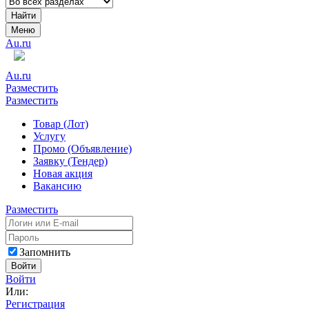
Найти
Меню
Au.ru
Au.ru
Разместить
Разместить
Товар (Лот)
Услугу
Промо (Объявление)
Заявку (Тендер)
Новая акция
Вакансию
Разместить
Запомнить
Войти
Войти
Или:
Регистрация