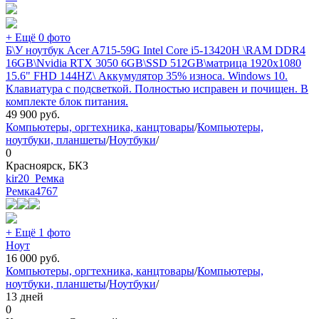
+ Ещё 0 фото
Б\У ноутбук Acer A715-59G Intel Core i5-13420H \RAM DDR4
16GB\Nvidia RTX 3050 6GB\SSD 512GB\матрица 1920x1080
15.6" FHD 144HZ\ Аккумулятор 35% износа. Windows 10.
Клавиатура с подсветкой. Полностью исправен и почищен. В
комплекте блок питания.
49 900
руб.
Компьютеры, оргтехника, канцтовары
/
Компьютеры,
ноутбуки, планшеты
/
Ноутбуки
/
0
Красноярск, БКЗ
kir20_Ремка
Ремка
4767
+ Ещё 1 фото
Ноут
16 000
руб.
Компьютеры, оргтехника, канцтовары
/
Компьютеры,
ноутбуки, планшеты
/
Ноутбуки
/
13 дней
0