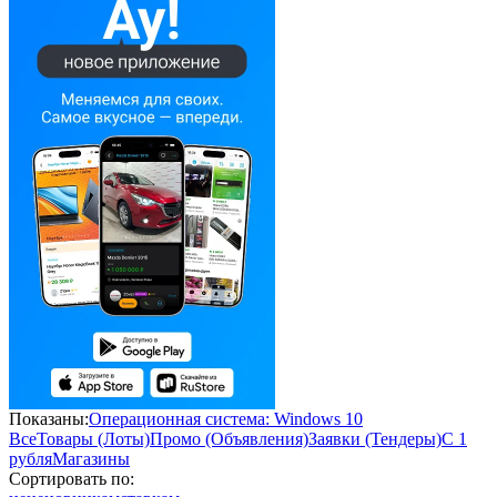
Показаны:
Операционная система: Windows 10
Все
Товары (Лоты)
Промо (Объявления)
Заявки (Тендеры)
С 1
рубля
Магазины
Сортировать по: