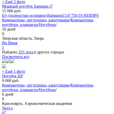
+ Ещё 2 фото
Мощный ноутбук Samsung i7
15 000
руб.
Б/у (полностью исправно)
Samsung
15.6"
750 Гб HDD
IPS
Компьютеры, оргтехника, канцтовары
/
Компьютеры,
ноутбуки, планшеты
/
Ноутбуки
/
10 дней
0
Тверская область, Тверь
Ви Ивнв
1
Найдено
253 лота
в других городах
Посмотреть все
+ Ещё 1 фото
Ноутбук HP
9 000
руб.
Компьютеры, оргтехника, канцтовары
/
Компьютеры,
ноутбуки, планшеты
/
Ноутбуки
/
6 дней
0
Красноярск, Аэрокосмическая академия
Navi-s
67