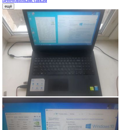
цене
новинкам
ставкам
ещё