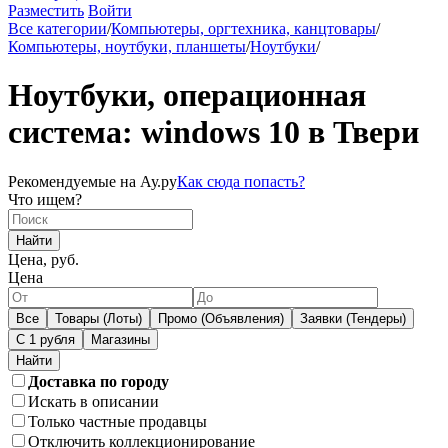
Разместить
Войти
Все категории
/
Компьютеры, оргтехника, канцтовары
/
Компьютеры, ноутбуки, планшеты
/
Ноутбуки
/
Ноутбуки, операционная
система: windows 10 в Твери
Рекомендуемые на Ау.ру
Как сюда попасть?
Что ищем?
Найти
Цена, руб.
Цена
Все
Товары (Лоты)
Промо (Объявления)
Заявки (Тендеры)
С 1 рубля
Магазины
Доставка по городу
Искать в описании
Только частные продавцы
Отключить коллекционирование