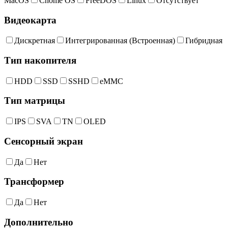
MacOS
Chome OS
FreeDOS
Linux
Отсутствует
Видеокарта
Дискретная
Интегрированная (Встроенная)
Гибридная
Тип накопителя
HDD
SSD
SSHD
eMMC
Тип матрицы
IPS
SVA
TN
OLED
Сенсорный экран
Да
Нет
Трансформер
Да
Нет
Дополнительно