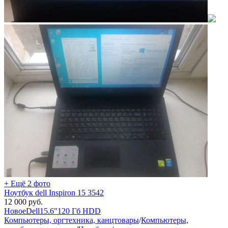
+ Ещё 2 фото
Ноутбук dell Inspiron 15 3542
12 000
руб.
Новое
Dell
15.6"
120 Гб HDD
Компьютеры, оргтехника, канцтовары
/
Компьютеры,