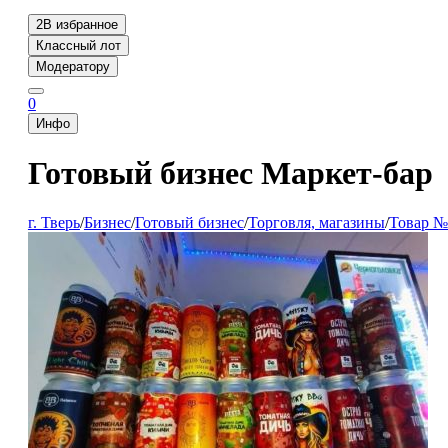
2
В избранное
Классный лот
Модератору
0
Инфо
Готовый бизнес Маркет-бар
г. Тверь
/
Бизнес
/
Готовый бизнес
/
Торговля, магазины
/
Товар №